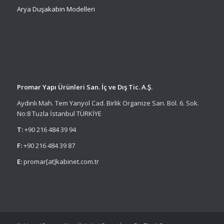
Arya Duşakabin Modelleri
Promar Yapı Ürünleri San. İç ve Dış Tic. A.Ş.
Aydınlı Mah. Tem Yanyol Cad. Birlik Organize San. Böl. 6. Sok.
No:8 Tuzla İstanbul TÜRKİYE
T:
+90 216 484 39 94
F:
+90 216 484 39 87
E:
promar[at]kabinet.com.tr