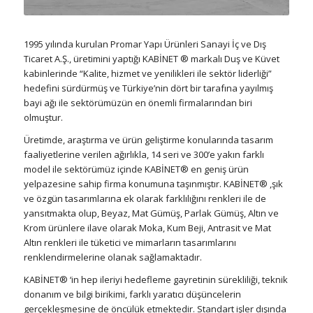
1995 yılında kurulan Promar Yapı Ürünleri Sanayi İç ve Dış
Ticaret A.Ş., üretimini yaptığı KABİNET ® markalı Duş ve Küvet
kabinlerinde “Kalite, hizmet ve yenilikleri ile sektör liderliği”
hedefini sürdürmüş ve Türkiye’nin dört bir tarafına yayılmış
bayi ağı ile sektörümüzün en önemli firmalarından biri
olmuştur.
Üretimde, araştırma ve ürün geliştirme konularında tasarım
faaliyetlerine verilen ağırlıkla, 14 seri ve 300’e yakın farklı
model ile sektörümüz içinde KABİNET® en geniş ürün
yelpazesine sahip firma konumuna taşınmıştır. KABİNET® ,şık
ve özgün tasarımlarına ek olarak farklılığını renkleri ile de
yansıtmakta olup, Beyaz, Mat Gümüş, Parlak Gümüş, Altın ve
Krom ürünlere ilave olarak Moka, Kum Beji, Antrasit ve Mat
Altın renkleri ile tüketici ve mimarların tasarımlarını
renklendirmelerine olanak sağlamaktadır.
KABİNET® ‘in hep ileriyi hedefleme gayretinin sürekliliği, teknik
donanım ve bilgi birikimi, farklı yaratıcı düşüncelerin
gerçekleşmesine de öncülük etmektedir. Standart işler dışında