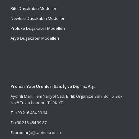
Rito Duşakabin Modelleri
Newline Duşakabin Modelleri
Proluxe Duşakabin Modelleri
Arya Duşakabin Modelleri
Promar Yapı Ürünleri San. İç ve Dış Tic. A.Ş.
Aydınlı Mah. Tem Yanyol Cad. Birlik Organize San. Böl. 6. Sok.
No:8 Tuzla İstanbul TÜRKİYE
T:
+90 216 484 39 94
F:
+90 216 484 39 87
E:
promar[at]kabinet.com.tr