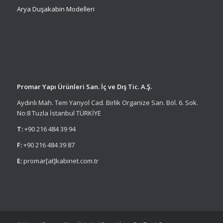
Arya Duşakabin Modelleri
Promar Yapı Ürünleri San. İç ve Dış Tic. A.Ş.
Aydınlı Mah. Tem Yanyol Cad. Birlik Organize San. Böl. 6. Sok.
No:8 Tuzla İstanbul TÜRKİYE
T:
+90 216 484 39 94
F:
+90 216 484 39 87
E:
promar[at]kabinet.com.tr