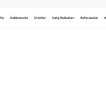
yfa
Hakkımızda
Ürünler
Satış Noktaları
Referanslar
K