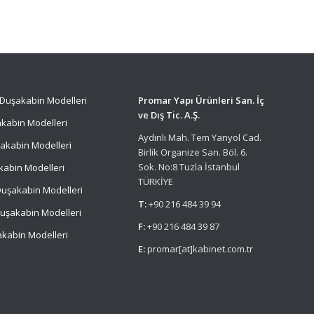
Duşakabin Modelleri
Promar Yapı Ürünleri San. İç
ve Dış Tic. A.Ş.
kabin Modelleri
Aydınlı Mah. Tem Yanyol Cad.
akabin Modelleri
Birlik Organize San. Böl. 6.
Sok. No:8 Tuzla İstanbul
kabin Modelleri
TÜRKİYE
uşakabin Modelleri
T:
+90 216 484 39 94
uşakabin Modelleri
F:
+90 216 484 39 87
kabin Modelleri
E:
promar[at]kabinet.com.tr