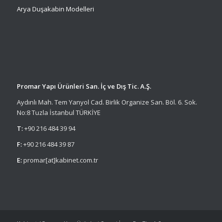
Arya Duşakabin Modelleri
Promar Yapı Ürünleri San. İç ve Dış Tic. A.Ş.
Aydınlı Mah. Tem Yanyol Cad. Birlik Organize San. Böl. 6. Sok.
No:8 Tuzla İstanbul TÜRKİYE
T:
+90 216 484 39 94
F:
+90 216 484 39 87
E:
promar[at]kabinet.com.tr