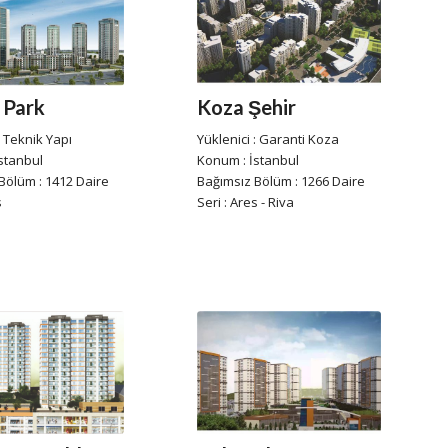
Koza Şehir
 Park
Yüklenici : Garanti Koza
: Teknik Yapı
Konum : İstanbul
stanbul
Bağımsız Bölüm : 1266 Daire
Bölüm : 1412 Daire
Seri : Ares - Riva
s