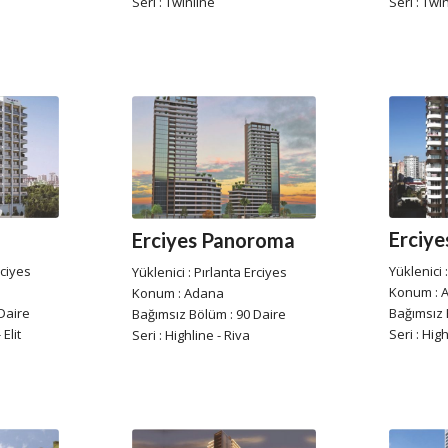
Seri : Twinline
Seri : Twi
Erciye
Erciyes Panoroma
rciyes
Yüklenici 
Yüklenici : Pırlanta Erciyes
Konum : 
Konum : Adana
Daire
Bağımsız 
Bağımsız Bölüm : 90 Daire
 Elit
Seri : High
Seri : Highline - Riva