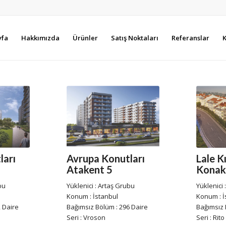
yfa
Hakkımızda
Ürünler
Satış Noktaları
Referanslar
K
Lale Kı
ları
Avrupa Konutları
Konakl
Atakent 5
Yüklenici
bu
Yüklenici : Artaş Grubu
Konum : İ
Konum : İstanbul
Bağımsız 
 Daire
Bağımsız Bölüm : 296 Daire
Seri : Rito
Seri : Vroson