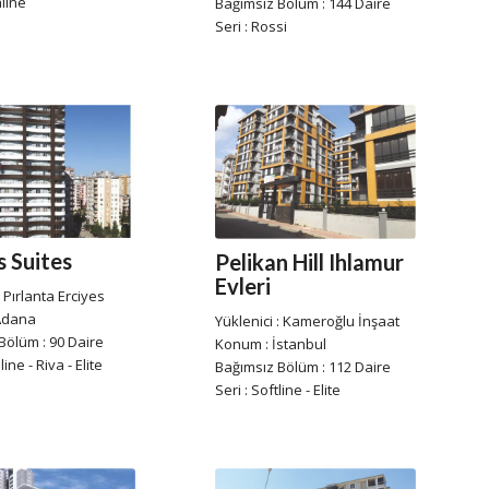
nline
Bağımsız Bölüm : 144 Daire
Seri : Rossi
s Suites
Pelikan Hill Ihlamur
Evleri
: Pırlanta Erciyes
Adana
Yüklenici : Kameroğlu İnşaat
Bölüm : 90 Daire
Konum : İstanbul
line - Riva - Elite
Bağımsız Bölüm : 112 Daire
Seri : Softline - Elite