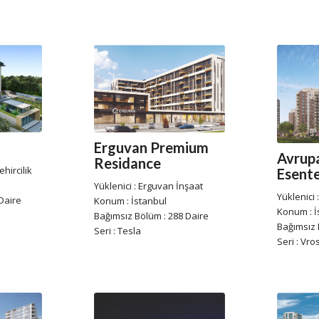
Erguvan Premium
Avrupa
Residance
hircilik
Esent
Yüklenici : Erguvan İnşaat
Yüklenici 
Daire
Konum : İstanbul
Konum : İ
Bağımsız Bölüm : 288 Daire
Bağımsız 
Seri : Tesla
Seri : Vro