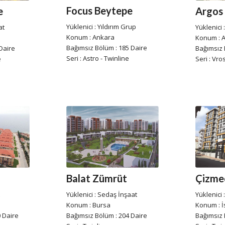
Focus Beytepe
e
Argos 
Yüklenici : Yıldırım Grup
at
Yüklenici 
Konum : Ankara
Konum : 
Bağımsız Bölüm : 185 Daire
Daire
Bağımsız 
Seri : Astro - Twinline
e
Seri : Vro
Balat Zümrüt
Çizme
Yüklenici : Sedaş İnşaat
Yüklenici 
Konum : Bursa
Konum : İ
 Daire
Bağımsız Bölüm : 204 Daire
Bağımsız 