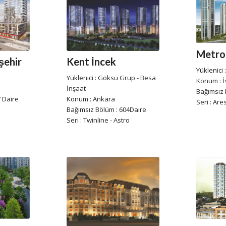
Metro
şehir
Kent İncek
Yüklenici 
Yüklenici : Göksu Grup - Besa
Konum : İ
İnşaat
Bağımsız 
 Daire
Konum : Ankara
Seri : Are
Bağımsız Bölüm : 604Daire
Seri : Twinline - Astro