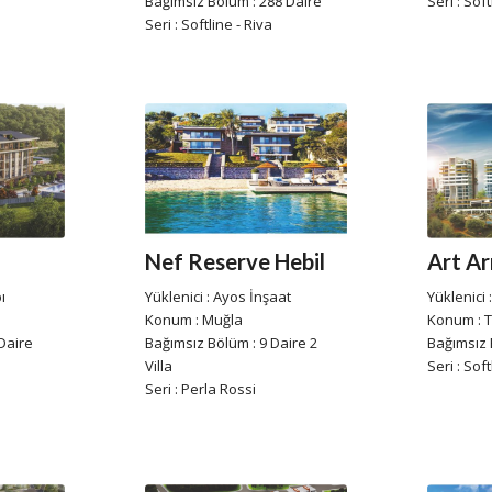
Bağımsız Bölüm : 288 Daire
Seri : Soft
Seri : Softline - Riva
Nef Reserve Hebil
Art A
Yüklenici : Ayos İnşaat
ı
Yüklenici 
Konum : Muğla
Konum : 
Bağımsız Bölüm : 9 Daire 2
Daire
Bağımsız 
Villa
a
Seri : Soft
Seri : Perla Rossi