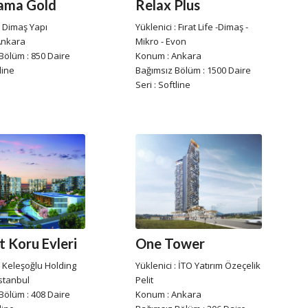
Relax Plus
ama Gold
Yüklenici : Fırat Life -Dimaş -
: Dimaş Yapı
Mikro - Evon
Ankara
Konum : Ankara
Bölüm : 850 Daire
Bağımsız Bölüm : 1500 Daire
line
Seri : Softline
 Koru Evleri
One Tower
: Keleşoğlu Holding
Yüklenici : İTO Yatırım Özeçelik
stanbul
Pelit
Bölüm : 408 Daire
Konum : Ankara