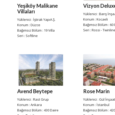
Yeşiköy Malikane
Vizyon Delux
Villaları
Yüklenici : Barış İnşa
Konum : Kocaeli
Yüklenici : İştirak YapıA.Ş.
Bağımsız Bölüm : 60 
Konum : Düzce
Seri : Rossi - Twinlin
Bağımsız Bölüm : 19 Villa
Seri : Softline
Avend Beytepe
Rose Marin
Yüklenici : Rast Grup
Yüklenici : Gül İnşaat
Konum : Ankara
Konum : İstanbul
Bağımsız Bölüm : 430 Daire
Bağımsız Bölüm : 420