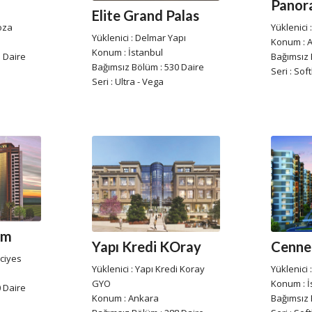
Panor
Elite Grand Palas
oza
Yüklenici 
Yüklenici : Delmar Yapı
Konum : 
Konum : İstanbul
 Daire
Bağımsız 
Bağımsız Bölüm : 530 Daire
Seri : Soft
Seri : Ultra - Vega
um
Yapı Kredi KOray
Cennet
rciyes
Yüklenici : Yapı Kredi Koray
Yüklenici 
GYO
Konum : İ
 Daire
Konum : Ankara
Bağımsız 