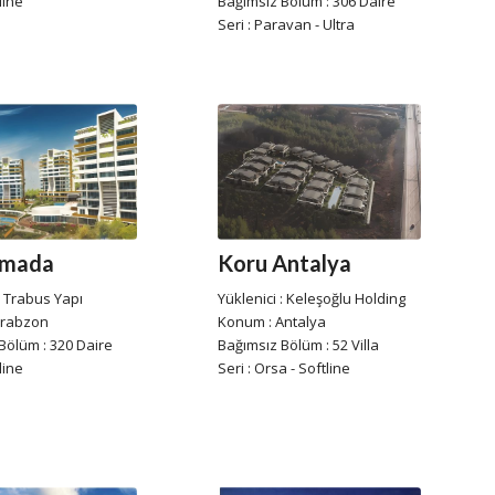
line
Bağımsız Bölüm : 306 Daire
Seri : Paravan - Ultra
rmada
Koru Antalya
: Trabus Yapı
Yüklenici : Keleşoğlu Holding
Trabzon
Konum : Antalya
Bölüm : 320 Daire
Bağımsız Bölüm : 52 Villa
line
Seri : Orsa - Softline