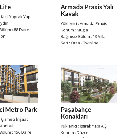
Life
Armada Praxis Yalı
Kavak
: Kızıl Yaprak Yapı
Aydın
Yüklenici : Armada Praxis
Bölüm : 88 Daire
Konum : Muğla
son
Bağımsız Bölüm : 13 Villa
Seri : Orsa - Twinline
Paşabahçe
ci Metro Park
Konakları
: Çizmeci İnşaat
stanbul
Yüklenici : İştirak Yapı A.Ş
Bölüm : 156 Daire
Konum : Düzce