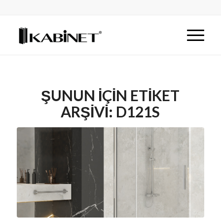
ŞUNUN IÇIN ETIKET
ARŞIVI:
D121S