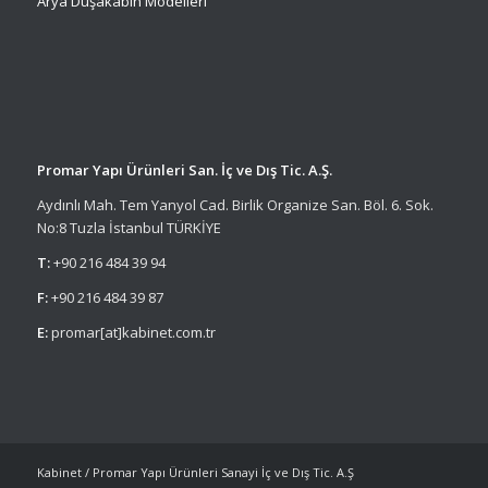
Arya Duşakabin Modelleri
Promar Yapı Ürünleri San. İç ve Dış Tic. A.Ş.
Aydınlı Mah. Tem Yanyol Cad. Birlik Organize San. Böl. 6. Sok.
No:8 Tuzla İstanbul TÜRKİYE
T:
+90 216 484 39 94
F:
+90 216 484 39 87
E:
promar[at]kabinet.com.tr
Kabinet / Promar Yapı Ürünleri Sanayi İç ve Dış Tic. A.Ş