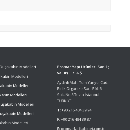
Duşakabin Modelleri
Promar Yapı Ürünleri San. İç
ve Dış Tic. A.Ş.
kabin Modelleri
Aydınlı Mah. Tem Yanyol Cad.
akabin Modelleri
Birlik Organize San. Böl. 6.
Sok. No:8 Tuzla İstanbul
kabin Modelleri
TÜRKİYE
uşakabin Modelleri
T:
+90 216 484 39 94
uşakabin Modelleri
F:
+90 216 484 39 87
kabin Modelleri
E:
promar[at]kabinet.com.tr