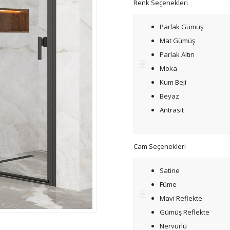
Renk Seçenekleri
Parlak Gümüş
Mat Gümüş
Parlak Altın
Moka
Kum Beji
Beyaz
Antrasit
Cam Seçenekleri
Satine
Füme
Mavi Reflekte
Gümüş Reflekte
Nervürlü