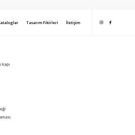
ataloglar
Tasarım Fikirleri
İletişim
li kapı
neği
laması