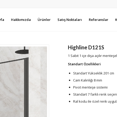
yfa
Hakkımızda
Ürünler
Satış Noktaları
Referanslar
K
Highline D121S
1 Sabit 1 içe dışa açılır menteşe
Standart Özellikleri
Standart Yükseklik 201 cm
Cam Kalınlığı 8 mm
Pivot menteşe sistemi
Standart 7 farklı renk seçe
Ral kodu ile özel renk uygu