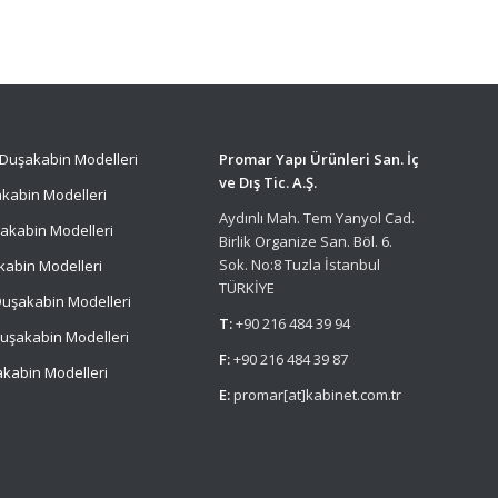
Duşakabin Modelleri
Promar Yapı Ürünleri San. İç
ve Dış Tic. A.Ş.
kabin Modelleri
Aydınlı Mah. Tem Yanyol Cad.
akabin Modelleri
Birlik Organize San. Böl. 6.
Sok. No:8 Tuzla İstanbul
kabin Modelleri
TÜRKİYE
uşakabin Modelleri
T:
+90 216 484 39 94
uşakabin Modelleri
F:
+90 216 484 39 87
kabin Modelleri
E:
promar[at]kabinet.com.tr