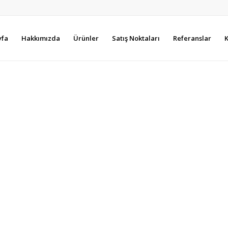
yfa
Hakkımızda
Ürünler
Satış Noktaları
Referanslar
K