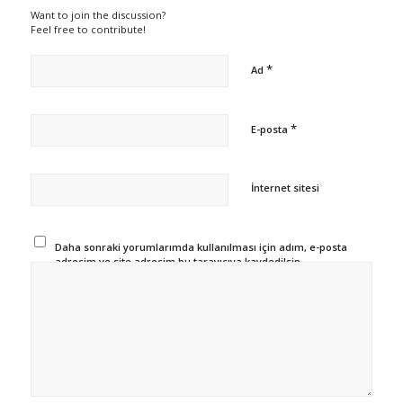
Want to join the discussion?
Feel free to contribute!
*
Ad
*
E-posta
İnternet sitesi
Daha sonraki yorumlarımda kullanılması için adım, e-posta
adresim ve site adresim bu tarayıcıya kaydedilsin.