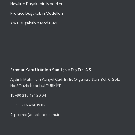
Newline Duşakabin Modelleri
Proluxe Duşakabin Modelleri
Arya Duşakabin Modelleri
Promar Yapı Ürünleri San. İç ve Dış Tic. A.Ş.
Aydınlı Mah. Tem Yanyol Cad. Birlik Organize San. Böl. 6. Sok.
No:8 Tuzla İstanbul TÜRKİYE
T:
+90 216 484 39 94
F:
+90 216 484 39 87
E:
promar[at]kabinet.com.tr