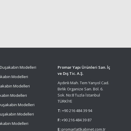
Duşakabin Modelleri
Promar Yapı Ürünleri San. İç
ve Dış Tic. A.Ş.
kabin Modelleri
Aydınlı Mah. Tem Yanyol Cad.
akabin Modelleri
Birlik Organize San. Böl. 6.
Sok. No:8 Tuzla İstanbul
kabin Modelleri
TÜRKİYE
uşakabin Modelleri
T:
+90 216 484 39 94
uşakabin Modelleri
F:
+90 216 484 39 87
kabin Modelleri
E:
promar[at]kabinet.com.tr