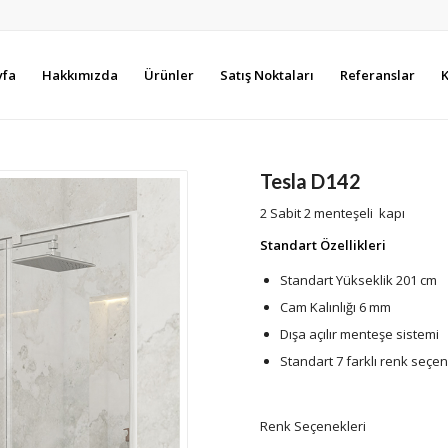
yfa
Hakkımızda
Ürünler
Satış Noktaları
Referanslar
K
Tesla D142
2 Sabit 2 menteşeli kapı
Standart Özellikleri
Standart Yükseklik 201 cm
Cam Kalınlığı 6 mm
Dışa açılır menteşe sistemi
Standart 7 farklı renk seçe
Renk Seçenekleri