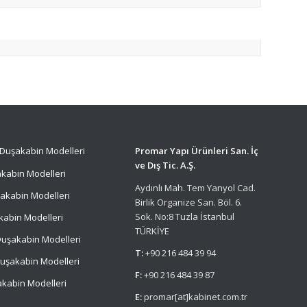
Duşakabin Modelleri
Promar Yapı Ürünleri San. İç
ve Dış Tic. A.Ş.
kabin Modelleri
Aydınlı Mah. Tem Yanyol Cad.
akabin Modelleri
Birlik Organize San. Böl. 6.
Sok. No:8 Tuzla İstanbul
kabin Modelleri
TÜRKİYE
uşakabin Modelleri
T:
+90 216 484 39 94
uşakabin Modelleri
F:
+90 216 484 39 87
kabin Modelleri
E:
promar[at]kabinet.com.tr