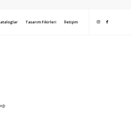
ataloglar
Tasarım Fikirleri
İletişim
neği