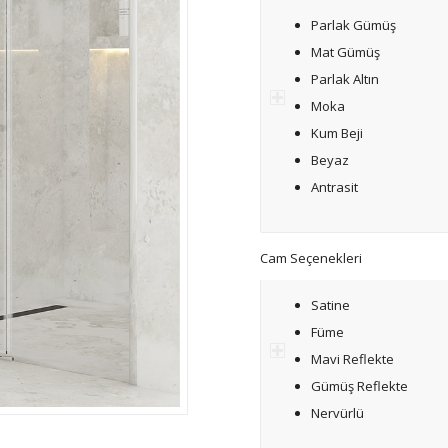
Parlak Gümüş
Mat Gümüş
Parlak Altın
Moka
Kum Beji
Beyaz
Antrasit
Cam Seçenekleri
Satine
Füme
Mavi Reflekte
Gümüş Reflekte
Nervürlü