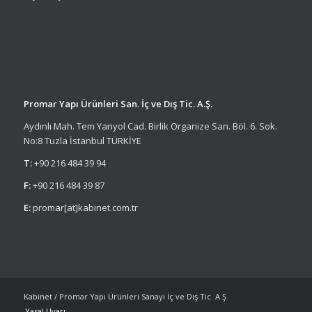
Promar Yapı Ürünleri San. İç ve Dış Tic. A.Ş.
Aydınlı Mah. Tem Yanyol Cad. Birlik Organize San. Böl. 6. Sok.
No:8 Tuzla İstanbul TÜRKİYE
T:
+90 216 484 39 94
F:
+90 216 484 39 87
E:
promar[at]kabinet.com.tr
Kabinet / Promar Yapı Ürünleri Sanayi İç ve Dış Tic. A.Ş
Yasal Uyarı