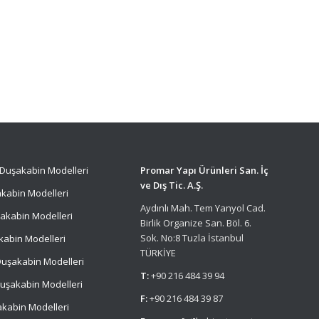
Duşakabin Modelleri
Promar Yapı Ürünleri San. İç
ve Dış Tic. A.Ş.
kabin Modelleri
Aydınlı Mah. Tem Yanyol Cad.
akabin Modelleri
Birlik Organize San. Böl. 6.
Sok. No:8 Tuzla İstanbul
kabin Modelleri
TÜRKİYE
uşakabin Modelleri
T:
+90 216 484 39 94
uşakabin Modelleri
F:
+90 216 484 39 87
kabin Modelleri