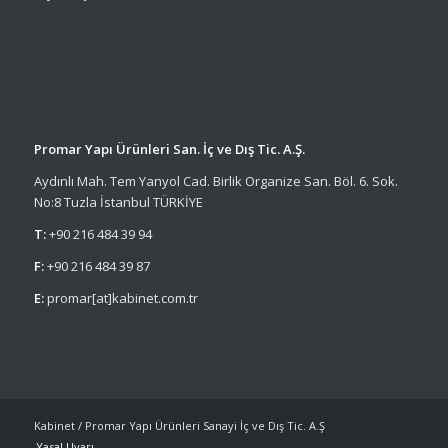
Promar Yapı Ürünleri San. İç ve Dış Tic. A.Ş.
Aydınlı Mah. Tem Yanyol Cad. Birlik Organize San. Böl. 6. Sok.
No:8 Tuzla İstanbul TÜRKİYE
T:
+90 216 484 39 94
F:
+90 216 484 39 87
E:
promar[at]kabinet.com.tr
Kabinet / Promar Yapı Ürünleri Sanayi İç ve Dış Tic. A.Ş
Yasal Uyarı