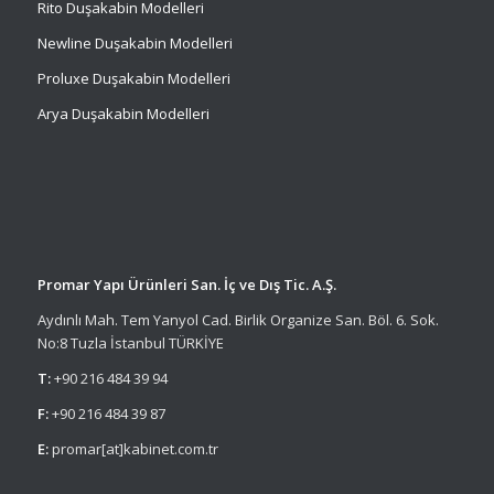
Rito Duşakabin Modelleri
Newline Duşakabin Modelleri
Proluxe Duşakabin Modelleri
Arya Duşakabin Modelleri
Promar Yapı Ürünleri San. İç ve Dış Tic. A.Ş.
Aydınlı Mah. Tem Yanyol Cad. Birlik Organize San. Böl. 6. Sok.
No:8 Tuzla İstanbul TÜRKİYE
T:
+90 216 484 39 94
F:
+90 216 484 39 87
E:
promar[at]kabinet.com.tr