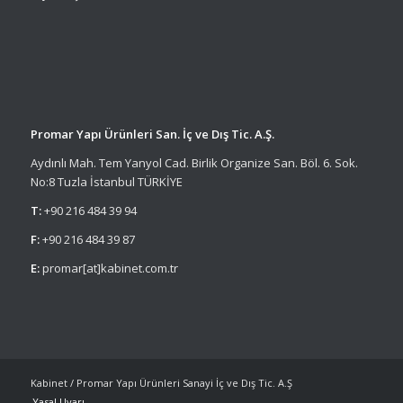
Promar Yapı Ürünleri San. İç ve Dış Tic. A.Ş.
Aydınlı Mah. Tem Yanyol Cad. Birlik Organize San. Böl. 6. Sok.
No:8 Tuzla İstanbul TÜRKİYE
T:
+90 216 484 39 94
F:
+90 216 484 39 87
E:
promar[at]kabinet.com.tr
Kabinet / Promar Yapı Ürünleri Sanayi İç ve Dış Tic. A.Ş
Yasal Uyarı