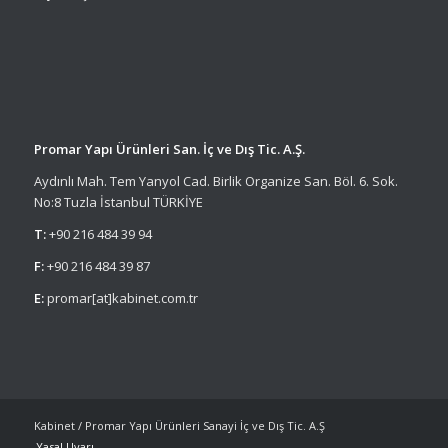
Promar Yapı Ürünleri San. İç ve Dış Tic. A.Ş.
Aydınlı Mah. Tem Yanyol Cad. Birlik Organize San. Böl. 6. Sok.
No:8 Tuzla İstanbul TÜRKİYE
T:
+90 216 484 39 94
F:
+90 216 484 39 87
E:
promar[at]kabinet.com.tr
Kabinet / Promar Yapı Ürünleri Sanayi İç ve Dış Tic. A.Ş
Yasal Uyarı