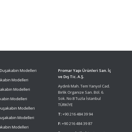
Duşakabin Modelleri
Promar Yapı Ürünleri San. İç
ve Dış Tic. A.Ş.
kabin Modelleri
Aydınlı Mah. Tem Yanyol Cad.
akabin Modelleri
Birlik Organize San. Böl. 6.
Sok. No:8 Tuzla İstanbul
kabin Modelleri
TÜRKİYE
uşakabin Modelleri
T:
+90 216 484 39 94
uşakabin Modelleri
F:
+90 216 484 39 87
kabin Modelleri