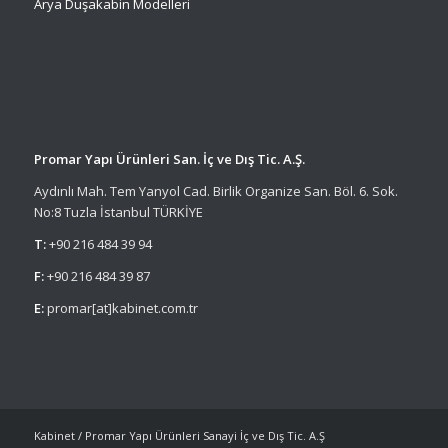
Arya Duşakabin Modelleri
Promar Yapı Ürünleri San. İç ve Dış Tic. A.Ş.
Aydınlı Mah. Tem Yanyol Cad. Birlik Organize San. Böl. 6. Sok.
No:8 Tuzla İstanbul TÜRKİYE
T:
+90 216 484 39 94
F:
+90 216 484 39 87
E:
promar[at]kabinet.com.tr
Kabinet / Promar Yapı Ürünleri Sanayi İç ve Dış Tic. A.Ş