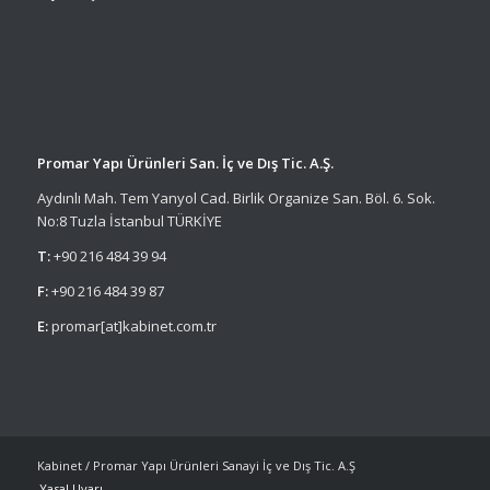
Promar Yapı Ürünleri San. İç ve Dış Tic. A.Ş.
Aydınlı Mah. Tem Yanyol Cad. Birlik Organize San. Böl. 6. Sok.
No:8 Tuzla İstanbul TÜRKİYE
T:
+90 216 484 39 94
F:
+90 216 484 39 87
E:
promar[at]kabinet.com.tr
Kabinet / Promar Yapı Ürünleri Sanayi İç ve Dış Tic. A.Ş
Yasal Uyarı