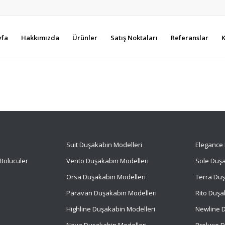
yfa
Hakkımızda
Ürünler
Satış Noktaları
Referanslar
K
Suit
Duşakabin Modelleri
Elegance 
Bölücüler
Vento Duşakabin Modelleri
Sole Duşa
Orsa Duşakabin Modelleri
Terra Duş
Paravan Duşakabin Modelleri
Rito Duşa
Highline Duşakabin Modelleri
Newline D