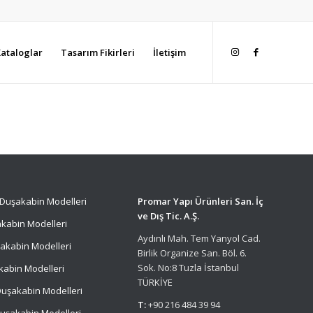
ataloglar
Tasarım Fikirleri
İletişim
Duşakabin Modelleri
Promar Yapı Ürünleri San. İç
ve Dış Tic. A.Ş.
kabin Modelleri
Aydınlı Mah. Tem Yanyol Cad.
akabin Modelleri
Birlik Organize San. Böl. 6.
Sok. No:8 Tuzla İstanbul
kabin Modelleri
TÜRKİYE
uşakabin Modelleri
T:
+90 216 484 39 94