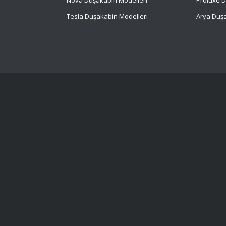
Nova Duşakabin Modelleri
Proluxe D
Tesla Duşakabin Modelleri
Arya Duşa