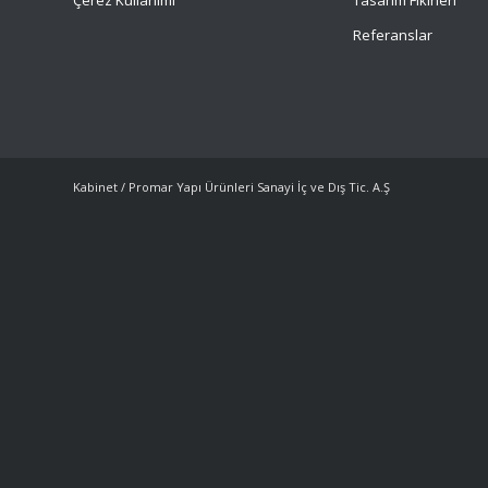
Çerez Kullanımı
Tasarım Fikirleri
Referanslar
Kabinet / Promar Yapı Ürünleri Sanayi İç ve Dış Tic. A.Ş