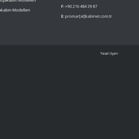
uşakabin Modelleri
F:
+90 216 484 39 87
kabin Modelleri
E:
promar[at]kabinet.com.tr
Yasal Uyarı