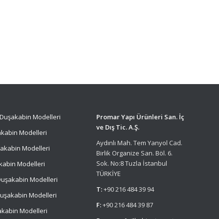
Duşakabin Modelleri
Promar Yapı Ürünleri San. İç
ve Dış Tic. A.Ş.
kabin Modelleri
Aydınlı Mah. Tem Yanyol Cad.
akabin Modelleri
Birlik Organize San. Böl. 6.
Sok. No:8 Tuzla İstanbul
kabin Modelleri
TÜRKİYE
uşakabin Modelleri
T:
+90 216 484 39 94
uşakabin Modelleri
F:
+90 216 484 39 87
kabin Modelleri