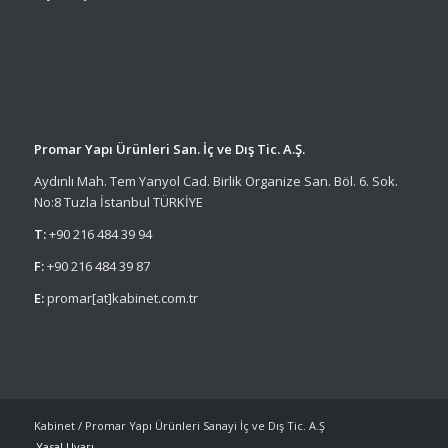
Promar Yapı Ürünleri San. İç ve Dış Tic. A.Ş.
Aydınlı Mah. Tem Yanyol Cad. Birlik Organize San. Böl. 6. Sok.
No:8 Tuzla İstanbul TÜRKİYE
T:
+90 216 484 39 94
F:
+90 216 484 39 87
E:
promar[at]kabinet.com.tr
Kabinet / Promar Yapı Ürünleri Sanayi İç ve Dış Tic. A.Ş
Yasal Uyarı