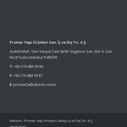
Promar Yapı Ürünleri San. İç ve Dış Tic. A.Ş.
Aydınlı Mah. Tem Yanyol Cad. Birlik Organize San. Böl. 6. Sok.
No:8 Tuzla İstanbul TÜRKİYE
T:
+90 216 484 39 94
F:
+90 216 484 39 87
E:
promar[at]kabinet.com.tr
Kabinet / Promar Yapı Ürünleri Sanayi İç ve Dış Tic. A.Ş
Yasal Uyarı