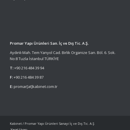
Promar Yapı Ürünleri San. İç ve Dış Tic. A.Ş.
Aydınlı Mah. Tem Yanyol Cad. Birlik Organize San. Böl. 6. Sok.
No:8 Tuzla İstanbul TÜRKİYE
T:
+90 216 484 39 94
F:
+90 216 484 39 87
E:
promar[at]kabinet.com.tr
Kabinet / Promar Yapı Ürünleri Sanayi İç ve Dış Tic. A.Ş
Yasal Uyarı