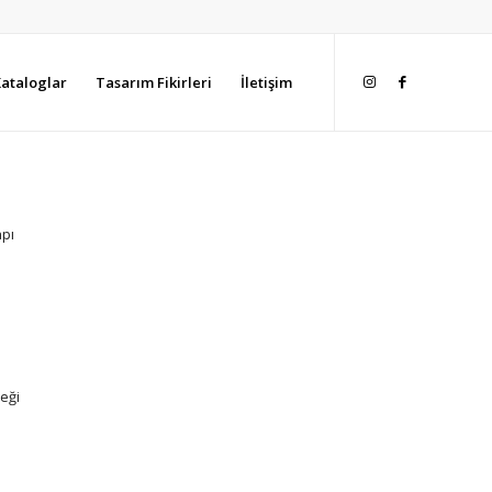
ataloglar
Tasarım Fikirleri
İletişim
apı
neği