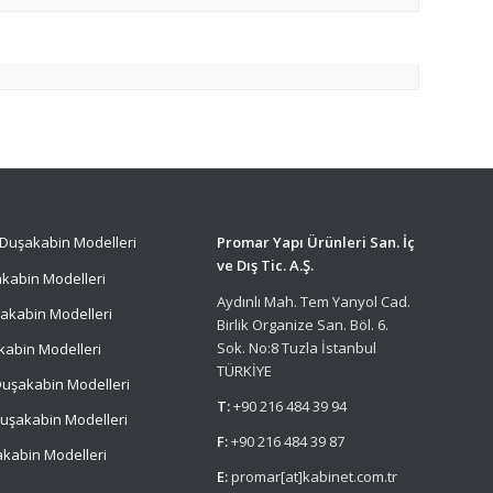
Duşakabin Modelleri
Promar Yapı Ürünleri San. İç
ve Dış Tic. A.Ş.
kabin Modelleri
Aydınlı Mah. Tem Yanyol Cad.
akabin Modelleri
Birlik Organize San. Böl. 6.
Sok. No:8 Tuzla İstanbul
kabin Modelleri
TÜRKİYE
uşakabin Modelleri
T:
+90 216 484 39 94
uşakabin Modelleri
F:
+90 216 484 39 87
kabin Modelleri
E:
promar[at]kabinet.com.tr