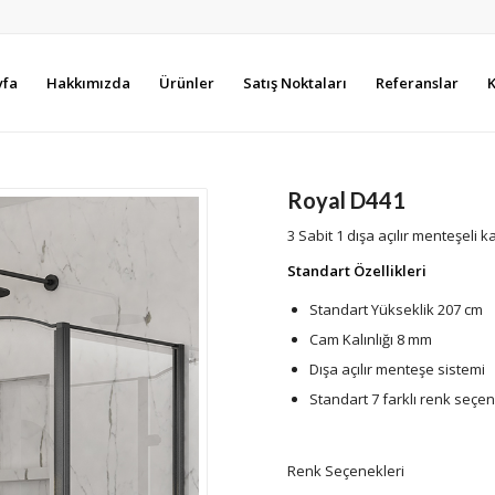
yfa
Hakkımızda
Ürünler
Satış Noktaları
Referanslar
K
Royal D441
3 Sabit 1 dışa açılır menteşeli k
Standart Özellikleri
Standart Yükseklik 207 cm
Cam Kalınlığı 8 mm
Dışa açılır menteşe sistemi
Standart 7 farklı renk seçe
Renk Seçenekleri