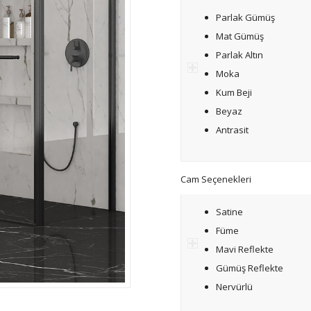
Parlak Gümüş
Mat Gümüş
Parlak Altın
Moka
Kum Beji
Beyaz
Antrasit
Cam Seçenekleri
Satine
Füme
Mavi Reflekte
Gümüş Reflekte
Nervürlü