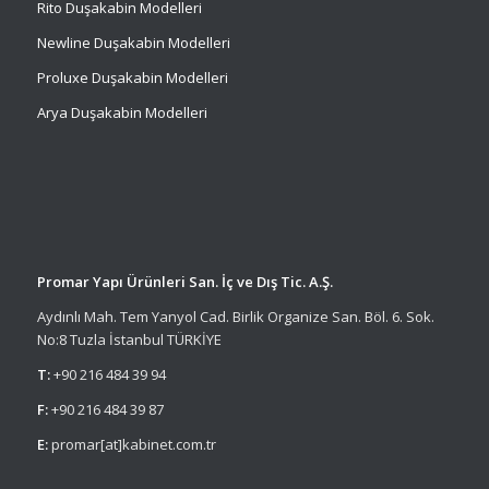
Rito Duşakabin Modelleri
Newline Duşakabin Modelleri
Proluxe Duşakabin Modelleri
Arya Duşakabin Modelleri
Promar Yapı Ürünleri San. İç ve Dış Tic. A.Ş.
Aydınlı Mah. Tem Yanyol Cad. Birlik Organize San. Böl. 6. Sok.
No:8 Tuzla İstanbul TÜRKİYE
T:
+90 216 484 39 94
F:
+90 216 484 39 87
E:
promar[at]kabinet.com.tr