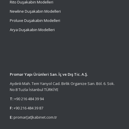
Rito Duşakabin Modelleri
Newline Duşakabin Modelleri
Proluxe Duşakabin Modelleri
Arya Duşakabin Modelleri
Promar Yapı Ürünleri San. İç ve Dış Tic. A.Ş.
Aydınlı Mah. Tem Yanyol Cad. Birlik Organize San. Böl. 6. Sok.
No:8 Tuzla İstanbul TÜRKİYE
T:
+90 216 484 39 94
F:
+90 216 484 39 87
E:
promar[at]kabinet.com.tr