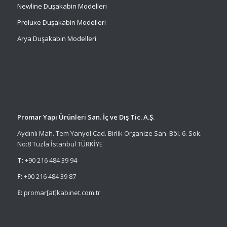
Newline Duşakabin Modelleri
Proluxe Duşakabin Modelleri
Arya Duşakabin Modelleri
Promar Yapı Ürünleri San. İç ve Dış Tic. A.Ş.
Aydınlı Mah. Tem Yanyol Cad. Birlik Organize San. Böl. 6. Sok.
No:8 Tuzla İstanbul TÜRKİYE
T:
+90 216 484 39 94
F:
+90 216 484 39 87
E:
promar[at]kabinet.com.tr