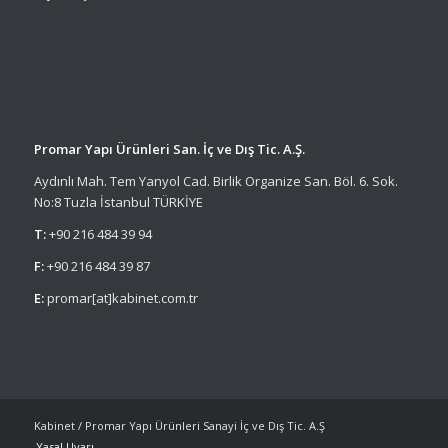
Promar Yapı Ürünleri San. İç ve Dış Tic. A.Ş.
Aydınlı Mah. Tem Yanyol Cad. Birlik Organize San. Böl. 6. Sok.
No:8 Tuzla İstanbul TÜRKİYE
T:
+90 216 484 39 94
F:
+90 216 484 39 87
E:
promar[at]kabinet.com.tr
Kabinet / Promar Yapı Ürünleri Sanayi İç ve Dış Tic. A.Ş
Yasal Uyarı