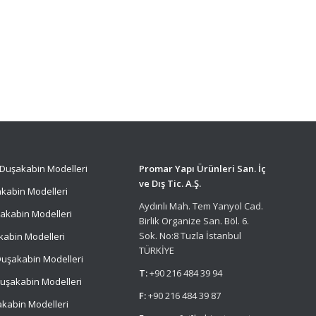
Duşakabin Modelleri
Promar Yapı Ürünleri San. İç
ve Dış Tic. A.Ş.
kabin Modelleri
Aydınlı Mah. Tem Yanyol Cad.
akabin Modelleri
Birlik Organize San. Böl. 6.
Sok. No:8 Tuzla İstanbul
kabin Modelleri
TÜRKİYE
uşakabin Modelleri
T:
+90 216 484 39 94
uşakabin Modelleri
F:
+90 216 484 39 87
kabin Modelleri