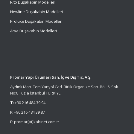
Rito Duşakabin Modelleri
Newline Duşakabin Modelleri
Proluxe Duşakabin Modelleri
Arya Duşakabin Modelleri
Promar Yapı Ürünleri San. İç ve Dış Tic. A.Ş.
Aydınlı Mah. Tem Yanyol Cad. Birlik Organize San. Böl. 6. Sok.
No:8 Tuzla İstanbul TÜRKİYE
T:
+90 216 484 39 94
F:
+90 216 484 39 87
E:
promar[at]kabinet.com.tr