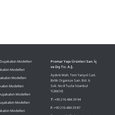
Duşakabin Modelleri
Promar Yapı Ürünleri San. İç
ve Dış Tic. A.Ş.
kabin Modelleri
Aydınlı Mah. Tem Yanyol Cad.
akabin Modelleri
Birlik Organize San. Böl. 6.
Sok. No:8 Tuzla İstanbul
kabin Modelleri
TÜRKİYE
uşakabin Modelleri
T:
+90 216 484 39 94
uşakabin Modelleri
F:
+90 216 484 39 87
kabin Modelleri