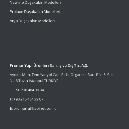
Newline Duşakabin Modelleri
Proluxe Duşakabin Modelleri
Arya Duşakabin Modelleri
Promar Yapı Ürünleri San. İç ve Dış Tic. A.Ş.
Aydınlı Mah. Tem Yanyol Cad. Birlik Organize San. Böl. 6. Sok.
No:8 Tuzla İstanbul TÜRKİYE
T:
+90 216 484 39 94
F:
+90 216 484 39 87
E:
promar[at]kabinet.com.tr