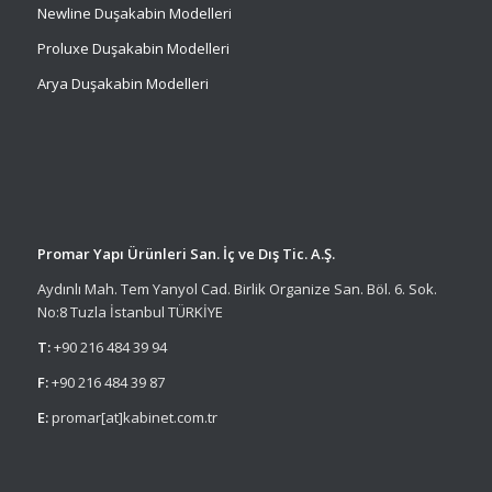
Newline Duşakabin Modelleri
Proluxe Duşakabin Modelleri
Arya Duşakabin Modelleri
Promar Yapı Ürünleri San. İç ve Dış Tic. A.Ş.
Aydınlı Mah. Tem Yanyol Cad. Birlik Organize San. Böl. 6. Sok.
No:8 Tuzla İstanbul TÜRKİYE
T:
+90 216 484 39 94
F:
+90 216 484 39 87
E:
promar[at]kabinet.com.tr