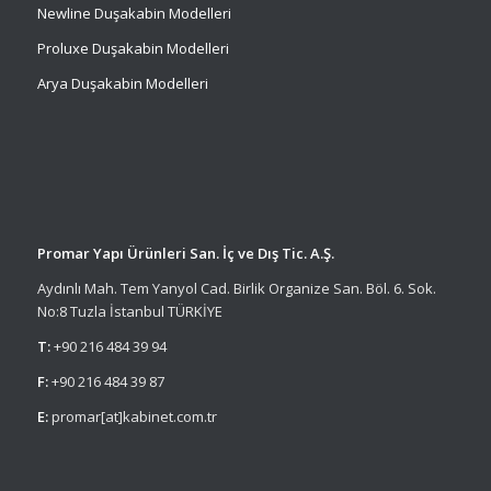
Newline Duşakabin Modelleri
Proluxe Duşakabin Modelleri
Arya Duşakabin Modelleri
Promar Yapı Ürünleri San. İç ve Dış Tic. A.Ş.
Aydınlı Mah. Tem Yanyol Cad. Birlik Organize San. Böl. 6. Sok.
No:8 Tuzla İstanbul TÜRKİYE
T:
+90 216 484 39 94
F:
+90 216 484 39 87
E:
promar[at]kabinet.com.tr