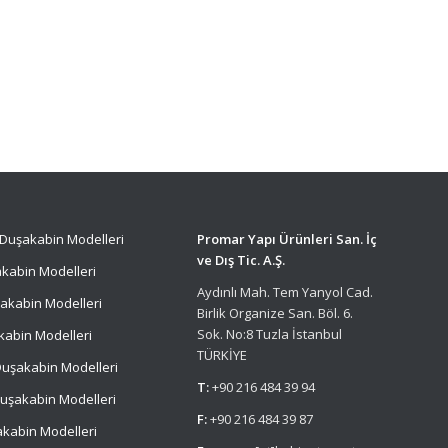
Duşakabin Modelleri
Promar Yapı Ürünleri San. İç
ve Dış Tic. A.Ş.
kabin Modelleri
Aydınlı Mah. Tem Yanyol Cad.
akabin Modelleri
Birlik Organize San. Böl. 6.
Sok. No:8 Tuzla İstanbul
kabin Modelleri
TÜRKİYE
uşakabin Modelleri
T:
+90 216 484 39 94
uşakabin Modelleri
F:
+90 216 484 39 87
kabin Modelleri