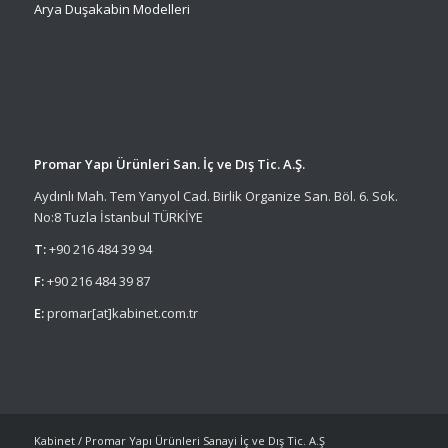
Arya Duşakabin Modelleri
Promar Yapı Ürünleri San. İç ve Dış Tic. A.Ş.
Aydınlı Mah. Tem Yanyol Cad. Birlik Organize San. Böl. 6. Sok.
No:8 Tuzla İstanbul TÜRKİYE
T:
+90 216 484 39 94
F:
+90 216 484 39 87
E:
promar[at]kabinet.com.tr
Kabinet / Promar Yapı Ürünleri Sanayi İç ve Dış Tic. A.Ş