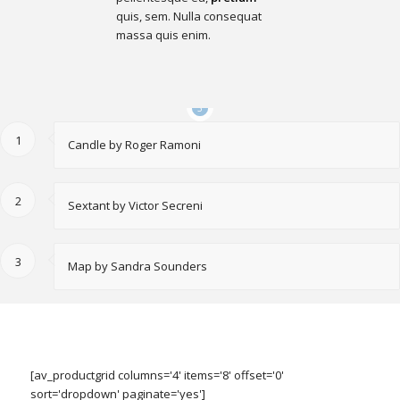
quis, sem. Nulla consequat
massa quis enim.
1
2
3
1
Candle by Roger Ramoni
2
Sextant by Victor Secreni
3
Map by Sandra Sounders
[av_productgrid columns='4' items='8' offset='0'
sort='dropdown' paginate='yes']