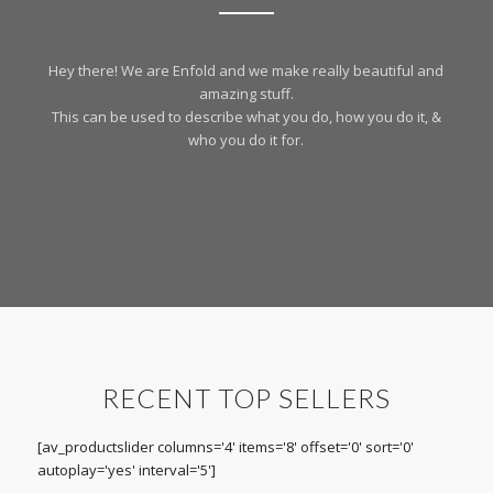
Hey there! We are Enfold and we make really beautiful and
amazing stuff.
This can be used to describe what you do, how you do it, &
who you do it for.
RECENT TOP SELLERS
[av_productslider columns='4' items='8' offset='0' sort='0'
autoplay='yes' interval='5']