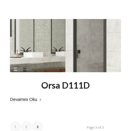
Orsa D111D
Devamını Oku
1
2
3
Page 3 of 3