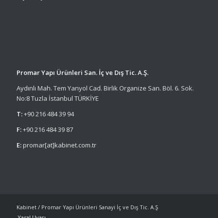
Promar Yapı Ürünleri San. İç ve Dış Tic. A.Ş.
Aydınlı Mah. Tem Yanyol Cad. Birlik Organize San. Böl. 6. Sok.
No:8 Tuzla İstanbul TÜRKİYE
T:
+90 216 484 39 94
F:
+90 216 484 39 87
E:
promar[at]kabinet.com.tr
Kabinet / Promar Yapı Ürünleri Sanayi İç ve Dış Tic. A.Ş
Yasal Uyarı